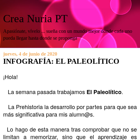
Crea Nuria PT
Apasiónate, vívelo ... sueña con un mundo mejor donde cada uno
pueda llegar hasta donde se proponga
jueves, 4 de junio de 2020
INFOGRAFÍA: EL PALEOLÍTICO
¡Hola!
La semana pasada trabajamos
.
El Paleolítico
La Prehistoria la desarrollo por partes para que sea
más significativa para mis alumn@s.
Lo hago de esta manera tras comprobar que no se
limitan a memorizar, sino que el aprendizaje es